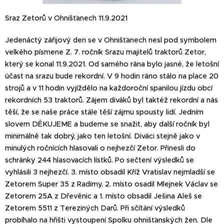
Sraz Zetorů v Ohnišťanech 11.9.2021
Jedenáctý zářijový den se v Ohnišťanech nesl pod symbolem
velkého písmene Z. 7. ročník Srazu majitelů traktorů Zetor,
který se konal 11.9.2021. Od samého rána bylo jasné, že letošní
účast na srazu bude rekordní. V 9 hodin ráno stálo na place 20
strojů a v 11 hodin vyjíždělo na každoroční spanilou jízdu obcí
rekordních 53 traktorů. Zájem diváků byl taktéž rekordní a nás
těší, že se naše práce stále těší zájmu spousty lidí. Jedním
slovem DĚKUJEME a budeme se snažit, aby další ročník byl
minimálně tak dobrý, jako ten letošní. Diváci stejně jako v
minulých ročnících hlasovali o nejhezčí Zetor. Přinesli do
schránky 244 hlasovacích lístků. Po sečtení výsledků se
vyhlásili 3 nejhezčí. 3. místo obsadil Kříž Vratislav nejmladší se
Zetorem Super 35 z Radimy, 2. místo osadil Mlejnek Václav se
Zetorem 25A z Dřevěnic a 1. místo obsadil Ješina Aleš se
Zetorem 5511 z Tereziných Darů. Při sčítání výsledků
probíhalo na hřišti vystoupení Spolku ohnišťanských žen. Dle