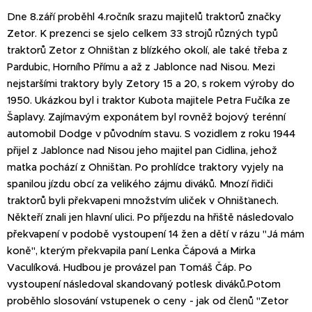
Dne 8.září proběhl 4.ročník srazu majitelů traktorů značky
Zetor. K prezenci se sjelo celkem 33 strojů různých typů
traktorů Zetor z Ohnišťan z blízkého okolí, ale také třeba z
Pardubic, Horního Přímu a až z Jablonce nad Nisou. Mezi
nejstaršími traktory byly Zetory 15 a 20, s rokem výroby do
1950. Ukázkou byl i traktor Kubota majitele Petra Fučíka ze
Šaplavy. Zajímavým exponátem byl rovněž bojový terénní
automobil Dodge v původním stavu. S vozidlem z roku 1944
přijel z Jablonce nad Nisou jeho majitel pan Cidlina, jehož
matka pochází z Ohnišťan. Po prohlídce traktory vyjely na
spanilou jízdu obcí za velikého zájmu diváků. Mnozí řidiči
traktorů byli překvapeni množstvím uliček v Ohnišťanech.
Někteří znali jen hlavní ulici. Po příjezdu na hřiště následovalo
překvapení v podobě vystoupení 14 žen a dětí v rázu "Já mám
koně", kterým překvapila paní Lenka Čápová a Mirka
Vaculíková. Hudbou je provázel pan Tomáš Čáp. Po
vystoupení následoval skandovaný potlesk diváků.Potom
proběhlo slosování vstupenek o ceny - jak od členů "Zetor