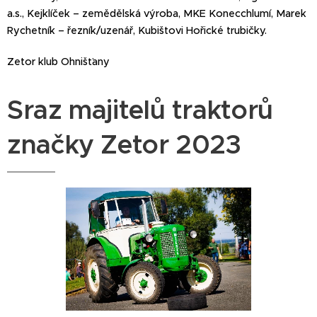
a.s., Kejklíček – zemědělská výroba, MKE Konecchlumí, Marek
Rychetník – řezník/uzenář, Kubištovi Hořické trubičky.
Zetor klub Ohnišťany
Sraz majitelů traktorů
značky Zetor 2023