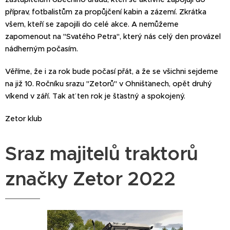
příprav, fotbalistům za propůjčení kabin a zázemí. Zkrátka
všem, kteří se zapojili do celé akce. A nemůžeme
zapomenout na "Svatého Petra", který nás celý den provázel
nádherným počasím.
Věříme, že i za rok bude počasí přát, a že se všichni sejdeme
na již 10. Ročníku srazu "Zetorů" v Ohnišťanech, opět druhý
víkend v září. Tak ať ten rok je šťastný a spokojený.
Zetor klub
Sraz majitelů traktorů
značky Zetor 2022