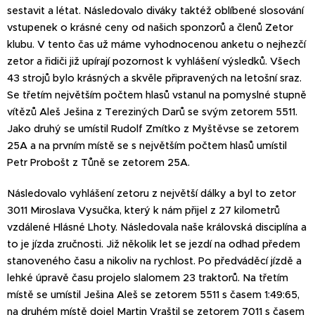
sestavit a létat. Následovalo diváky taktéž oblíbené slosování
vstupenek o krásné ceny od našich sponzorů a členů Zetor
klubu. V tento čas už máme vyhodnocenou anketu o nejhezčí
zetor a řidiči již upírají pozornost k vyhlášení výsledků. Všech
43 strojů bylo krásných a skvěle připravených na letošní sraz.
Se třetím největším počtem hlasů vstanul na pomyslné stupně
vítězů Aleš Ješina z Tereziných Darů se svým zetorem 5511.
Jako druhý se umístil Rudolf Zmítko z Myštěvse se zetorem
25A a na prvním místě se s největším počtem hlasů umístil
Petr Probošt z Tůně se zetorem 25A.
Následovalo vyhlášení zetoru z největší dálky a byl to zetor
3011 Miroslava Vysučka, který k nám přijel z 27 kilometrů
vzdálené Hlásné Lhoty. Následovala naše královská disciplína a
to je jízda zručnosti. Již několik let se jezdí na odhad předem
stanoveného času a nikoliv na rychlost. Po předváděcí jízdě a
lehké úpravě času projelo slalomem 23 traktorů. Na třetím
místě se umístil Ješina Aleš se zetorem 5511 s časem 1:49:65,
na druhém místě dojel Martin Vraštil se zetorem 7011 s časem