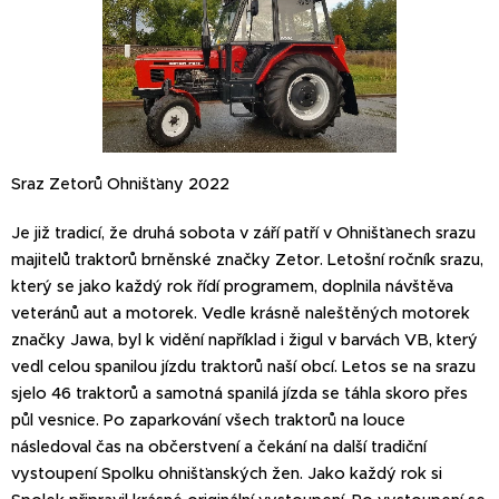
Sraz Zetorů Ohnišťany 2022
Je již tradicí, že druhá sobota v září patří v Ohnišťanech srazu
majitelů traktorů brněnské značky Zetor. Letošní ročník srazu,
který se jako každý rok řídí programem, doplnila návštěva
veteránů aut a motorek. Vedle krásně naleštěných motorek
značky Jawa, byl k vidění například i žigul v barvách VB, který
vedl celou spanilou jízdu traktorů naší obcí. Letos se na srazu
sjelo 46 traktorů a samotná spanilá jízda se táhla skoro přes
půl vesnice. Po zaparkování všech traktorů na louce
následoval čas na občerstvení a čekání na další tradiční
vystoupení Spolku ohnišťanských žen. Jako každý rok si