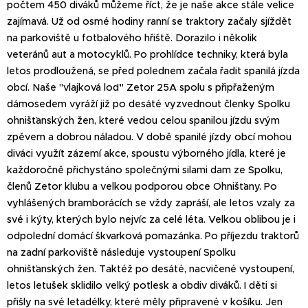
počtem 450 diváků můžeme říct, že je naše akce stále velice
zajímavá. Už od osmé hodiny ranní se traktory začaly sjíždět
na parkoviště u fotbalového hřiště. Dorazilo i několik
veteránů aut a motocyklů. Po prohlídce techniky, která byla
letos prodloužená, se před polednem začala řadit spanilá jízda
obcí. Naše "vlajková loď" Zetor 25A spolu s připřaženým
dámosedem vyráží již po desáté vyzvednout členky Spolku
ohnišťanských žen, které vedou celou spanilou jízdu svým
zpěvem a dobrou náladou. V době spanilé jízdy obcí mohou
diváci využít zázemí akce, spoustu výborného jídla, které je
každoročně přichystáno společnými silami dam ze Spolku,
členů Zetor klubu a velkou podporou obce Ohnišťany. Po
vyhlášených bramborácích se vždy zapráší, ale letos vzaly za
své i kýty, kterých bylo nejvíc za celé léta. Velkou oblibou je i
odpolední domácí škvarková pomazánka. Po příjezdu traktorů
na zadní parkoviště následuje vystoupení Spolku
ohnišťanských žen. Taktéž po desáté, nacvičené vystoupení,
letos letušek sklidilo velký potlesk a obdiv diváků. I děti si
přišly na své letadélky, které měly připravené v košíku. Jen