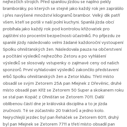
nejhezčích strojích. Před spanilou jízdou se naplno pekly
bramboráky, po kterých se stejně jako každý rok jen zaprášilo
i přes navýšené množství kilogramů brambor. Velký dík patří
všem, kteří se potili v naší polní kuchyni. Spanilá jízda obcí
probíhala jako každý rok pod kontrolou křižovatek pro
zajištění sto procentní bezpečnosti účastníků. Po příjezdu ze
spanilé jízdy následovalo velmi žádané každoroční vystoupení
Spolku ohnišťanských žen. Následovala pauza na občerstvení
a počítání výsledků nejhezčího Zetoru a po vyhlášení
výsledků se slosovaly vstupenky o zajímavé ceny od našich
sponzorů. První vyhlašování výsledků zakončilo představení
erbů Spolku ohnišťanských žen a Zetor klubu. Třetí místo
obsadil se svým Zetorem 25A pan Mlejnek z Dřevěnic, druhé
místo obsadil pan Kříž se Zetorem 50 Super a skokanem roku
se stal pan Kopáč z Ohnišťan se Zetorem 7011. Další
oblíbenou částí dne je královská disciplína a to je jízda
zručnosti. Té se zúčastnilo 20 traktorů a jedno kolo.
Nejrychlejší jezdec byl pan Řeháček se Zetorem 6011, druhý
byl pan Mlejnek se Zetorem 7711 a třetí místo obsadil pan