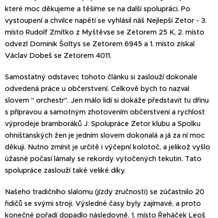
které moc děkujeme a těšíme se na další spolupráci. Po
vystoupení a chvilce napětí se vyhlásil náš Nejlepší Zetor - 3.
místo Rudolf Zmítko z Myštěvse se Zetorem 25 K, 2. místo
odvezl Dominik Šoltys se Zetorem 6945 a 1. místo získal
Václav Dobeš se Zetorem 4011.
Samostatný odstavec tohoto článku si zaslouží dokonale
odvedená práce u občerstvení. Celkově bych to nazval
slovem " orchestr". Jen málo lidí si dokáže představit tu dřinu
s přípravou a samotným zhotovením občerstvení a rychlost
výprodeje bramboráků J. Spolupráce Zetor klubu a Spolku
ohnišťanských žen je jedním slovem dokonalá a já za ní moc
děkuji. Nutno zmínit je určitě i výčepní kolotoč, a jelikož vyšlo
úžasné počasí lámaly se rekordy vytočených tekutin. Tato
spolupráce zaslouží také veliké díky.
Našeho tradičního slalomu (jízdy zručnosti) se zúčastnilo 20
řidičů se svými stroji. Výsledné časy byly zajímavé, a proto
konečné pořadí dopadlo následovně. 1. místo Řeháček Leoš