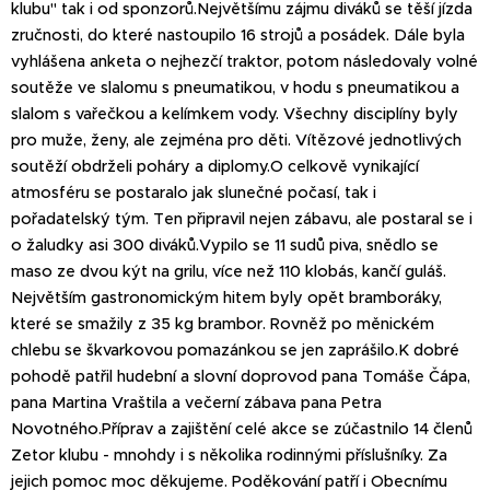
klubu" tak i od sponzorů.Největšímu zájmu diváků se těší jízda
zručnosti, do které nastoupilo 16 strojů a posádek. Dále byla
vyhlášena anketa o nejhezčí traktor, potom následovaly volné
soutěže ve slalomu s pneumatikou, v hodu s pneumatikou a
slalom s vařečkou a kelímkem vody. Všechny disciplíny byly
pro muže, ženy, ale zejména pro děti. Vítězové jednotlivých
soutěží obdrželi poháry a diplomy.O celkově vynikající
atmosféru se postaralo jak slunečné počasí, tak i
pořadatelský tým. Ten připravil nejen zábavu, ale postaral se i
o žaludky asi 300 diváků.Vypilo se 11 sudů piva, snědlo se
maso ze dvou kýt na grilu, více než 110 klobás, kančí guláš.
Největším gastronomickým hitem byly opět bramboráky,
které se smažily z 35 kg brambor. Rovněž po měnickém
chlebu se škvarkovou pomazánkou se jen zaprášilo.K dobré
pohodě patřil hudební a slovní doprovod pana Tomáše Čápa,
pana Martina Vraštila a večerní zábava pana Petra
Novotného.Příprav a zajištění celé akce se zúčastnilo 14 členů
Zetor klubu - mnohdy i s několika rodinnými příslušníky. Za
jejich pomoc moc děkujeme. Poděkování patří i Obecnímu