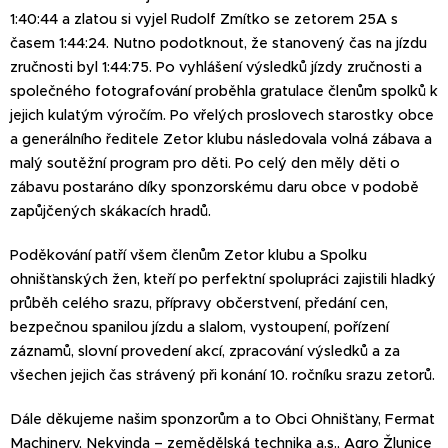
1:40:44 a zlatou si vyjel Rudolf Zmítko se zetorem 25A s
časem 1:44:24. Nutno podotknout, že stanovený čas na jízdu
zručnosti byl 1:44:75. Po vyhlášení výsledků jízdy zručnosti a
společného fotografování proběhla gratulace členům spolků k
jejich kulatým výročím. Po vřelých proslovech starostky obce
a generálního ředitele Zetor klubu následovala volná zábava a
malý soutěžní program pro děti. Po celý den měly děti o
zábavu postaráno díky sponzorskému daru obce v podobě
zapůjčených skákacích hradů.
Poděkování patří všem členům Zetor klubu a Spolku
ohnišťanských žen, kteří po perfektní spolupráci zajistili hladký
průběh celého srazu, přípravy občerstvení, předání cen,
bezpečnou spanilou jízdu a slalom, vystoupení, pořízení
záznamů, slovní provedení akcí, zpracování výsledků a za
všechen jejich čas strávený při konání 10. ročníku srazu zetorů.
Dále děkujeme našim sponzorům a to Obci Ohnišťany, Fermat
Machinery, Nekvinda – zemědělská technika a.s., Agro Žlunice