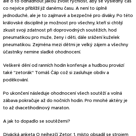
ale o to odhadnout jakou zvolit rychlost, aby se výsledný čas
co nejvíce přiblížil již danému času. A není to úplně
jednoduché, ale je to zajímavé a bezpečné pro diváky. Po této
královské disciplíně je možnost pro všechny, kteří si chtějí
zkusit svoji zdatnost při doprovodných soutěžích, hod
pneumatikou pro muže, ženy i děti, dále srážení kuželek
pneumatikou. Zejména mezi dětmi je velký zájem a všechny
účastníky nemine sladké ohodnocení.
Veškeré dění od ranních hodin konferuje a hudbou provází
také "zetorák" Tomáš Čáp což si zasluhuje obdiv a
poděkování.
Po ukončení následuje ohodnocení všech soutěží a volná
zábava pokračuje až do nočních hodin. Pro mnohé aktéry je
to až dvacetihodinový maraton.
A jak to dopadlo se soutěžemi?
Divácká anketa O nejhezčí Zetor: 1. místo obsadil se strojem