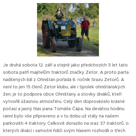
Je druhá sobota 12. září a stejně jako předchozích 5 let tato
sobota patří majitelům traktorů značky Zetor. A proto parta
nadšených lidí z Ohnišťan pořádá 6. ročník Srazu Zetorů. A
není to jen 15 členů Zetor klubu, ale i Spolek ohnišťanských
žen, je to podpora obce Ohnišťany a stovky diváků, kteří
vytvořili úžasnou atmosféru. Celý den doprovázelo krásné
počasí a jasný hlas pana Tomáše Čápa. Na devátou hodinu
ranní bylo vše připraveno a v tu dobu už stály na našem
parkovišti 4 traktory. Celkově dorazilo na sraz 37 traktorů, o
kterých diváci i samotní řidiči svým hlasem rozhodli o třech