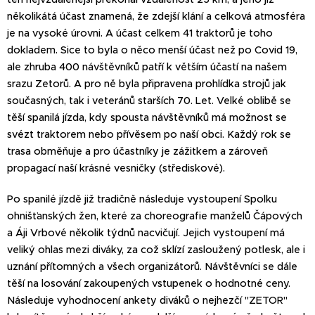
několikátá účast znamená, že zdejší klání a celková atmosféra
je na vysoké úrovni. A účast celkem 41 traktorů je toho
dokladem. Sice to byla o něco menší účast než po Covid 19,
ale zhruba 400 návštěvníků patří k větším účastí na našem
srazu Zetorů. A pro ně byla připravena prohlídka strojů jak
současných, tak i veteránů starších 70. Let. Velké oblibě se
těší spanilá jízda, kdy spousta návštěvníků má možnost se
svézt traktorem nebo přívěsem po naší obci. Každý rok se
trasa obměňuje a pro účastníky je zážitkem a zároveň
propagací naší krásné vesničky (střediskové).
Po spanilé jízdě již tradičně následuje vystoupení Spolku
ohnišťanských žen, které za choreografie manželů Čápových
a Áji Vrbové několik týdnů nacvičují. Jejich vystoupení má
veliký ohlas mezi diváky, za což sklízí zasloužený potlesk, ale i
uznání přítomných a všech organizátorů. Návštěvníci se dále
těší na losování zakoupených vstupenek o hodnotné ceny.
Následuje vyhodnocení ankety diváků o nejhezčí "ZETOR"