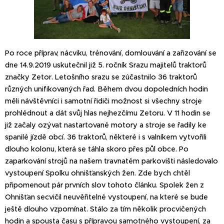
Po roce příprav, nácviku, trénování, domlouvání a zařizování se
dne 14.9.2019 uskutečnil již 5. ročník Srazu majitelů traktorů
značky Zetor. Letošního srazu se zúčastnilo 36 traktorů
různých unifikovaných řad. Během dvou dopoledních hodin
měli návštěvníci i samotní řidiči možnost si všechny stroje
prohlédnout a dát svůj hlas nejhezčímu Zetoru. V 11 hodin se
již začaly ozývat nastartované motory a stroje se řadily ke
spanilé jízdě obcí. 36 traktorů, některé i s valníkem vytvořili
dlouho kolonu, která se táhla skoro přes půl obce. Po
zaparkování strojů na našem travnatém parkovišti následovalo
vystoupení Spolku ohnišťanských žen. Zde bych chtěl
připomenout pár prvních slov tohoto článku. Spolek žen z
Ohnišťan secvičil neuvěřitelné vystoupení, na které se bude
ještě dlouho vzpomínat. Stálo za tím několik procvičených
hodin a spousta času s přípravou samotného vystoupení, za