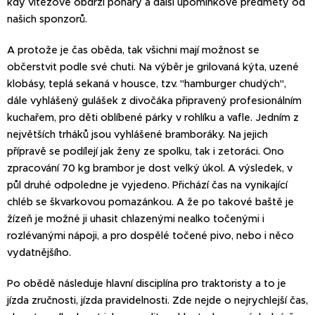
kdy vítězové obdrží poháry a další upomínkové předměty od
našich sponzorů.
A protože je čas oběda, tak všichni mají možnost se
občerstvit podle své chuti. Na výběr je grilovaná kýta, uzené
klobásy, teplá sekaná v housce, tzv. "hamburger chudých",
dále vyhlášený gulášek z divočáka připravený profesionálním
kuchařem, pro děti oblíbené párky v rohlíku a vafle. Jedním z
největších trháků jsou vyhlášené bramboráky. Na jejich
přípravě se podílejí jak ženy ze spolku, tak i zetoráci. Ono
zpracování 70 kg brambor je dost velký úkol. A výsledek, v
půl druhé odpoledne je vyjedeno. Přichází čas na vynikající
chléb se škvarkovou pomazánkou. A že po takové baště je
žízeň je možné ji uhasit chlazenými nealko točenými i
rozlévanými nápoji, a pro dospělé točené pivo, nebo i něco
vydatnějšího.
Po obědě následuje hlavní disciplína pro traktoristy a to je
jízda zručnosti, jízda pravidelnosti. Zde nejde o nejrychlejší čas,