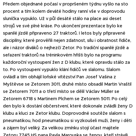
Předem objednané počasí v propršeném týdnu vyšlo na sto
procent a tím kolem deváté hodiny ranní vše v doprovodu
sluníčka vypuklo. Už v půl desáté stálo na place asi deset
strojů ve své plné kráse. Po ukončení prezentace bylo ke
spanilé jízdě připraveno 27 traktorů. I letos byly připravené
disciplíny, které prověřili nejen zdatnost, sílu i obratnost řidiče,
ale i názor diváků o nejhezčí Zetor. Po tradiční spanilé jízdě a
seřazení traktorů na tréninkovém hřišti bylo na programu
každoroční vystoupení žen z D klubu, které opravdu stálo za
to. Po vystoupení vypuklo klání řidičů ve slalomu. Slalom
ovládl a tím obhájil loňské vítězství Pan Josef Vašina z
Myštěvse se Zetorem 3011, druhé místo obsadil Martin Vraštil
se Zetorem 7011 a o třetí místo se dělil Václav Müller se
Zetorem 6718 s Martinem Plchem se Zetorem 5011. Po celý
den bylo k dostání občerstvení, které dokonale zvládli ženy D
klubu a kluci ze Zetor klubu. Doprovodné soutěže slalom s
pneumatikou, hod pneumatikou si vyzkoušeli muži, ženy i děti
a zájem byl veliký. Za velikou zmínku stojí účast majitele
Zetoru 7745 HS pana Pavla Marouska se ženou, kteří strávili