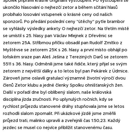
Spolek připravil krásné originální vystoupení. Po vystoupení se
ukončilo hlasování o nejhezčí zetor a během sčítání hlasů
probíhalo losování vstupenek o krásné ceny od našich
sponzorů. Po předání poslední ceny "útěchy" pytle brambor
se vyhlásily výsledky ankety O nejhezčí zetor. Na třetím místě
se umístil s 25. hlasy pan Václav Mlejnek z Dřevěnic se
zetorem 25A. Stříbrnou příčku obsadil pan Rudolf Zmítko z
Myštěvse se zetorem 25K s 26. hlasy a první místo obhájil po
loňském sraze pan Aleš Ješina z Tereziných Darů se zetorem
5511 s 36. hlasy. Odměnili jsme také řidiče, který přijel se svým
zetorem z největší dálky a to letos byl pan Pekárek z Údrnice.
Zároveň jsme oslavili gratulací významné životní výročí dvou
členů Zetor klubu a jedné členky Spolku ohnišťanských žen.
Další v pořadí dne byl oblíbený slalom, naše královská
disciplína jízda zručnosti. Po uplynulých ročních, kdy se
rychlost průjezdu stanovené dráhy stupňovala jsme se letos
rozhodli slalom zpomalit. Při ukázkové jízdě jsme změřili
průjezd trati, malinko upravili a zveřejnili čas 1:50,23. Každý
jezdec se musel co nejvíce přiblížit stanovenému času.