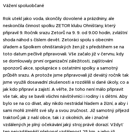
Vážení spoluobčané
Rok utekl jako voda, skončily dovolené a prázdniny, ale
neskončila činnost spolku ZETOR klubu Ohnišťany, který
připravil 9. Ročník srazu Zetorů na 9. 9. od 9.00 hodin, zvláštní
shoda náhod s číslem devět. Zetoráci spolu s obecním
úřadem a Spolkem ohnišťanských žen již s předstihem se na
toto datum pečlivě připravovali. Vše začalo již v červnu, kdy
se domlouvaly první organizační záležitosti, zajišťování
sponzorů akce, spolupráce s ostatními spolky a samotný
průběh srazu. A protože jsme připravovali již devátý ročník tak
jsme využili dosavadní zkušenosti a rozdělili si dané úkoly, co a
jak kdo připraví a zajistí. A věřte, že toho není málo připravit
vše tak, aby se bavili všichni návštěvníci i rodiny i s dětmi. Aby
bylo se na co dívat, aby nikdo nestrádal hladem a žízní, a aby i
sami mohli změřit své síly a svou zručnost. Již samotný příjezd
traktorů jak z naší obce, tak i z okolních, ale i značně
vzdálených je plný očekávání jaký stroj právě dorazí. Vždyť
ten nejvzdálenější překonal vzdálenost 25 km, a jeho již