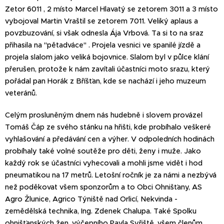
Zetor 6011 , 2 místo Marcel Hlavatý se zetorem 3011 a 3 místo
vybojoval Martin Vraštil se zetorem 7011. Veliký aplaus a
povzbuzování, si však odnesla Ája Vrbová. Ta si to na sraz
přihasila na "pětadváce" . Projela vesnici ve spanilé jízdě a
projela slalom jako veliká bojovnice. Slalom byl v půlce klání
přerušen, protože k nám zavítali účastníci moto srazu, který
pořádal pan Horák z Bříšťan, kde se nachází i jeho muzeum
veteránů.
Celým prosluněným dnem nás hudebně i slovem provázel
Tomáš Čáp ze svého stánku na hřišti, kde probíhalo veškeré
vyhlašování a předávání cen a výher. V odpoledních hodinách
probíhaly také volné soutěže pro děti, ženy i muže. Jako
každý rok se účastníci vyhecovali a mohli jsme vidět i hod
pneumatikou na 17 metrů. Letošní ročník je za námi a nezbývá
než poděkovat všem sponzorům a to Obci Ohnišťany, AS
Agro Žlunice, Agrico Týniště nad Orlicí, Nekvinda -
zemědělská technika, Ing. Zdenek Chalupa. Také Spolku
ohnišťanských žen, výčepního Pavla Syřiště, všem členům