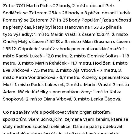
Zetor 7011 Martin Plch s 27 body, 2. místo obsadil Petr
Sedláček se Zetorem 25A s 26 body a 3 příčku obsadil Ludvík
Pomezný se Zetorem 7711 s 25 body. Populární jízda zručnosti
na přesný čas, který byl letos stanoven na 1:53:35 přinesla
tyto výsledky: 1. místo Martin Vraštil s časem 1:53:41, 2. místo
Ondřej Malý s časem 1:52:18 a 3. místo Milan Grusman s časem
1:55:12. Odpolední soutěž v hodu pneumatikou klání mužů: 1.
místo Radek Lukeš - 12,8 metru, 2. místo Dominik Šoltys - 11,8
metru, 3. místo Martin Řeháček - 11,7 metru. Hod žen: 1. místo
Eva Jiříčková - 7,5 metru, 2. místo Ája Vrbová - 7 metru, 3.
místo Petra Vondráčková - 6,7 metru. Kuželky s pneumatikou
Muži: 1. místo Radek Lukeš ml., 2. místo Martin Vraštil, 3. místo
Adam Jiříček. Kuželky s pneumatikou ženy: 1. místo Katka
Snopková, 2. místo Diana Vrbová, 3. místo Lenka Čápová.
Co na závěr? Vřele poděkovat všem organizátorům,
sponzorům, všem účinkujícím, zejména všem ženám, které se
staly nedílnou součástí celé akce. Dále se patří poděkovat
zastupitelům obecního úřadu, kteří se aktivně zapojují do