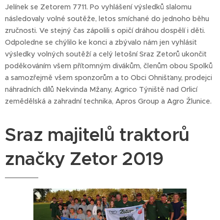
Jelínek se Zetorem 7711. Po vyhlášení výsledků slalomu
následovaly volné soutěže, letos smíchané do jednoho běhu
zručnosti. Ve stejný čas zápolili s opičí dráhou dospělí i děti.
Odpoledne se chýlilo ke konci a zbývalo nám jen vyhlásit
výsledky volných soutěží a celý letošní Sraz Zetorů ukončit
poděkováním všem přítomným divákům, členům obou Spolků
a samozřejmě všem sponzorům a to Obci Ohnišťany, prodejci
náhradních dílů Nekvinda Mžany, Agrico Týniště nad Orlicí
zemědělská a zahradní technika, Apros Group a Agro Žlunice.
Sraz majitelů traktorů
značky Zetor 2019