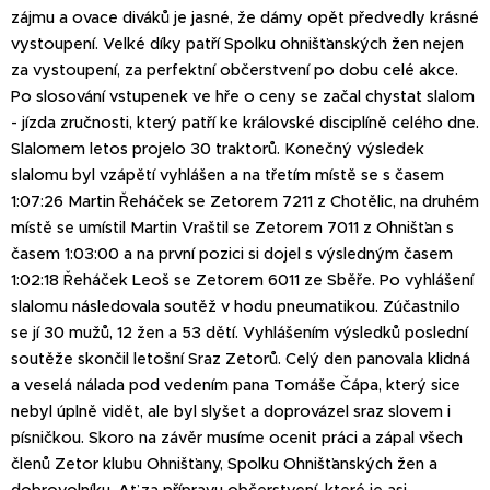
zájmu a ovace diváků je jasné, že dámy opět předvedly krásné
vystoupení. Velké díky patří Spolku ohnišťanských žen nejen
za vystoupení, za perfektní občerstvení po dobu celé akce.
Po slosování vstupenek ve hře o ceny se začal chystat slalom
- jízda zručnosti, který patří ke královské disciplíně celého dne.
Slalomem letos projelo 30 traktorů. Konečný výsledek
slalomu byl vzápětí vyhlášen a na třetím místě se s časem
1:07:26 Martin Řeháček se Zetorem 7211 z Chotělic, na druhém
místě se umístil Martin Vraštil se Zetorem 7011 z Ohnišťan s
časem 1:03:00 a na první pozici si dojel s výsledným časem
1:02:18 Řeháček Leoš se Zetorem 6011 ze Sběře. Po vyhlášení
slalomu následovala soutěž v hodu pneumatikou. Zúčastnilo
se jí 30 mužů, 12 žen a 53 dětí. Vyhlášením výsledků poslední
soutěže skončil letošní Sraz Zetorů. Celý den panovala klidná
a veselá nálada pod vedením pana Tomáše Čápa, který sice
nebyl úplně vidět, ale byl slyšet a doprovázel sraz slovem i
písničkou. Skoro na závěr musíme ocenit práci a zápal všech
členů Zetor klubu Ohnišťany, Spolku Ohnišťanských žen a
dobrovolníku. Ať za přípravu občerstvení, které je asi