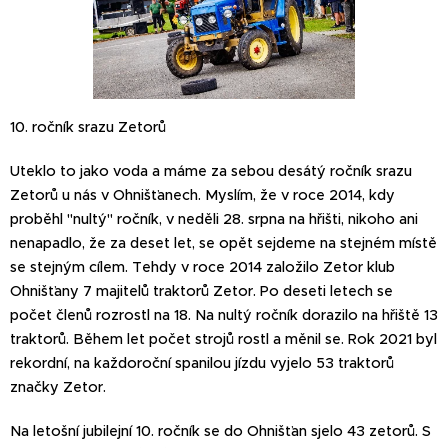
10. ročník srazu Zetorů
Uteklo to jako voda a máme za sebou desátý ročník srazu
Zetorů u nás v Ohnišťanech. Myslím, že v roce 2014, kdy
proběhl "nultý" ročník, v neděli 28. srpna na hřišti, nikoho ani
nenapadlo, že za deset let, se opět sejdeme na stejném místě
se stejným cílem. Tehdy v roce 2014 založilo Zetor klub
Ohnišťany 7 majitelů traktorů Zetor. Po deseti letech se
počet členů rozrostl na 18. Na nultý ročník dorazilo na hřiště 13
traktorů. Během let počet strojů rostl a měnil se. Rok 2021 byl
rekordní, na každoroční spanilou jízdu vyjelo 53 traktorů
značky Zetor.
Na letošní jubilejní 10. ročník se do Ohnišťan sjelo 43 zetorů. S