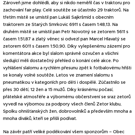
Zároveň jsme dohlédli, aby si nikdo neměřil čas v traktoru pro
zachování fair play. Celé soutěže se účastnilo 29 traktorů. Na
třetím místě se umístil pan Lukáš Sajkršmíd s obecním
traktorem ze Starých Smrkovic 6911 s časem 1:48,13. Na
druhém místě se umístil pan Petr Novotný se zetorem 5611 s
časem 1:51,87 a zlatý věnec si odvezl pan Marcel Hlavatý se
zetorem 6011 s časem 1:50,90. Díky vylepšenému zázemí pro
komentátora akce byl slalom správně ozvučen a všichni
sledující měli dostatečný přehled o konání celé akce. Po
vyhlášení slalomu a rychlém přesunu zpět k fotbalovému hřišti
se konaly volné soutěže. Letos ve znamení slalomu s
pneumatikou v kategoriích pro děti i dospělé. Zúčastnilo se
přes 30 dětí, 12 žen a 15 mužů. Díky krásnému počasí,
přátelské atmosféře a výbornému občerstvení se sraz zetorů
vyvedl na výbornou za podpory všech členů Zetor klubu,
Spolku ohnišťanských žen, dobrovolníků a především mnoha a
mnoha diváků, kteří se přišli podívat.
Na závěr patří veliké poděkování všem sponzorům – Obec